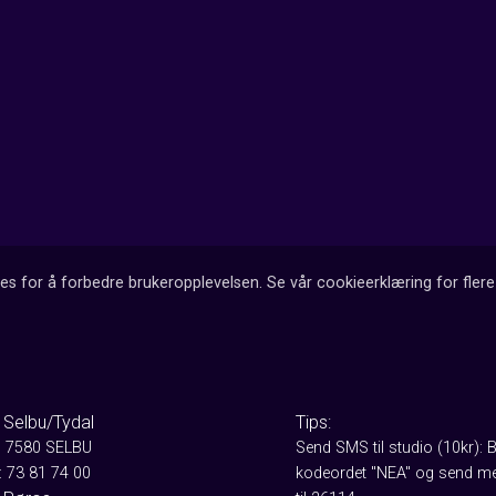
es for å forbedre brukeropplevelsen. Se vår cookieerklæring for flere 
 Selbu/Tydal
Tips:
, 7580 SELBU
Send SMS til studio (10kr): 
: 73 81 74 00
kodeordet "NEA" og send me