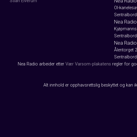
Nea Radio
Stian Elverum
Ol-kaneles
Sentralbord
Nea Radio 
Kjøpmanns
Sentralbord
Nea Radio
Ålentorget 
Sentralbord
Nea Radio arbeider etter
Vær Varsom-plakatens
regler for g
Alt innhold er opphavsrettslig beskyttet og kan ik