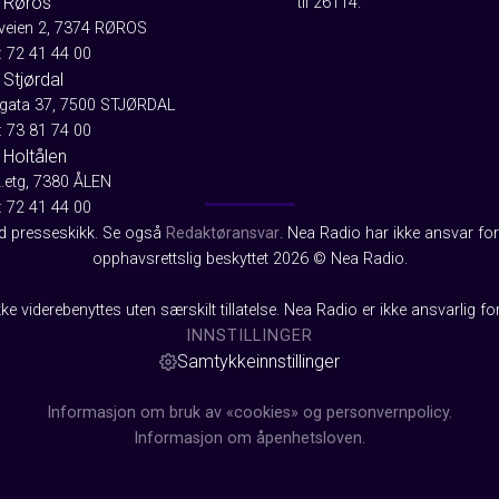
 Røros
til 26114.
aveien 2, 7374 RØROS
: 72 41 44 00
Stjørdal
gata 37, 7500 STJØRDAL
: 73 81 74 00
 Holtålen
2.etg, 7380 ÅLEN
: 72 41 44 00
od presseskikk. Se også
Redaktøransvar
. Nea Radio har ikke ansvar for 
opphavsrettslig beskyttet 2026 © Nea Radio.
ke viderebenyttes uten særskilt tillatelse. Nea Radio er ikke ansvarlig fo
INNSTILLINGER
Samtykkeinnstillinger
Informasjon om bruk av «cookies» og personvernpolicy.
Informasjon om åpenhetsloven.