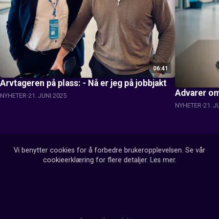
06:41
Arvtageren på plass: - Nå er jeg på jobbjakt
Advarer om 
NYHETER
21. JUNI 2025
NYHETER
21. J
Vi benytter cookies for å forbedre brukeropplevelsen. Se vår
cookieerklæring for flere detaljer.
Les mer
.