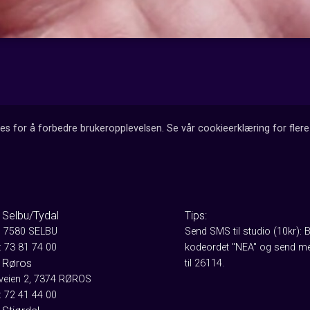
es for å forbedre brukeropplevelsen. Se vår cookieerklæring for flere 
 Selbu/Tydal
Tips:
, 7580 SELBU
Send SMS til studio (10kr): 
: 73 81 74 00
kodeordet "NEA" og send me
 Røros
til 26114.
aveien 2, 7374 RØROS
: 72 41 44 00