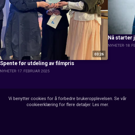
Nå starter 
NYHETER
18. 
03:26
Spente før utdeling av filmpris
NYHETER
17. FEBRUAR 2025
Vi benytter cookies for å forbedre brukeropplevelsen. Se vår
cookieerklæring for flere detaljer.
Les mer
.