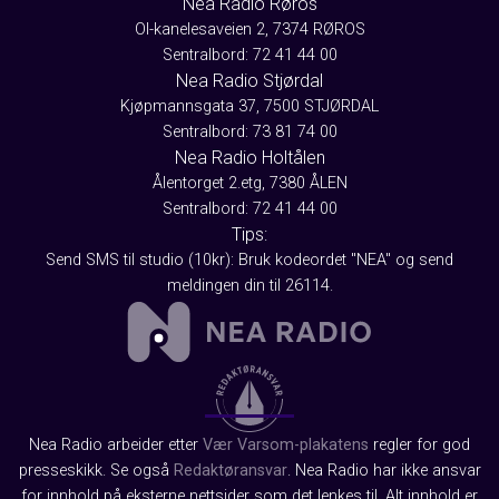
Nea Radio Røros
Ol-kanelesaveien 2, 7374 RØROS
Sentralbord: 72 41 44 00
Nea Radio Stjørdal
Kjøpmannsgata 37, 7500 STJØRDAL
Sentralbord: 73 81 74 00
Nea Radio Holtålen
Ålentorget 2.etg, 7380 ÅLEN
Sentralbord: 72 41 44 00
Tips:
Send SMS til studio (10kr): Bruk kodeordet "NEA" og send
meldingen din til 26114.
Nea Radio arbeider etter
Vær Varsom-plakatens
regler for god
presseskikk. Se også
Redaktøransvar
. Nea Radio har ikke ansvar
for innhold på eksterne nettsider som det lenkes til. Alt innhold er