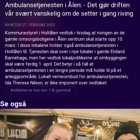
Ambulansetjenesten i Ålen: - Det gjør driften
vår svært vanskelig om de setter i gang riving
NYHETER
27. FEBRUAR 2025
Kommunestyret i Holtålen vedtok i tirsdag at rivingen av de 
gamle omsorgsboligene i Ålen sentrum skal starte opp 10. 
mars. I disse lokalene holder også ambulansetjenesten i 
Holtålen til. Tjenesten skal over i nye lokaler i gamle Elvland 
Barnehage, men her vedtok lokalpolitikerne at ombyggingen 
skal være ferdig 1. april. Det betyr i så fall at 
ambulansetjenesten i en lengre periode må holde til på et 
anleggsområde. Lokalt verneombud for ambulansetjenesten, 
Ida Therese Nilsen, er ikke imponert over vedtaket:
Artikkelen er mer enn 1 år gammel
Se også