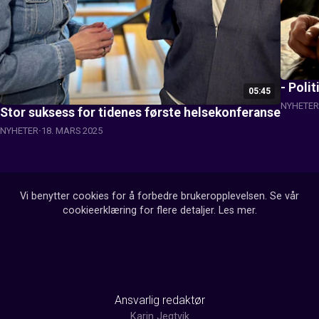
- Polit
05:45
NYHETER
Stor suksess for tidenes første helsekonferanse
NYHETER
18. MARS 2025
Vi benytter cookies for å forbedre brukeropplevelsen. Se vår
cookieerklæring for flere detaljer.
Les mer
.
Ansvarlig redaktør
Karin Jegtvik