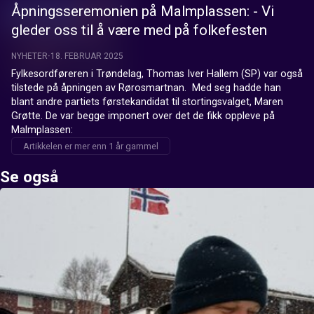
Åpningsseremonien på Malmplassen: - Vi
gleder oss til å være med på folkefesten
NYHETER
18. FEBRUAR 2025
Fylkesordføreren i Trøndelag, Thomas Iver Hallem (SP) var også 
tilstede på åpningen av Rørosmartnan.  Med seg hadde han 
blant andre partiets førstekandidat til stortingsvalget, Maren 
Grøtte. De var begge imponert over det de fikk oppleve på 
Malmplassen:
Artikkelen er mer enn 1 år gammel
Se også