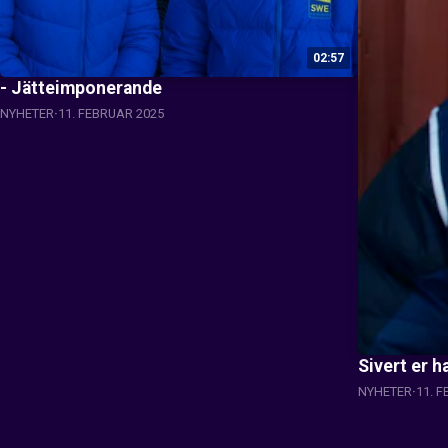
02:57
- Jätteimponerande
NYHETER
11. FEBRUAR 2025
Sivert er h
NYHETER
11. 