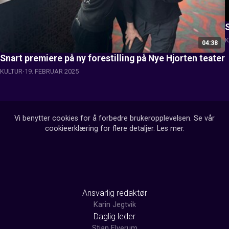
K
04:38
Snart premiere på ny forestilling på Nye Hjorten teater
KULTUR
19. FEBRUAR 2025
Vi benytter cookies for å forbedre brukeropplevelsen. Se vår
cookieerklæring for flere detaljer.
Les mer
.
Ansvarlig redaktør
Karin Jegtvik
Daglig leder
Stian Elverum