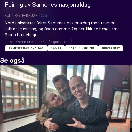
Feiring av Samenes nasjonaldag
KULTUR
6. FEBRUAR 2025
Nord universitet feiret Samenes nasjonaldag med taler og 
kulturelle innslag, og åpen gamme. Og der fikk de besøk fra 
Staup barnehage.
Artikkelen er mer enn 1 år gammel
SAMENES NASJONALDAG
SAMER
NORD UNIVERSITET
UNIVERSITET
Se også