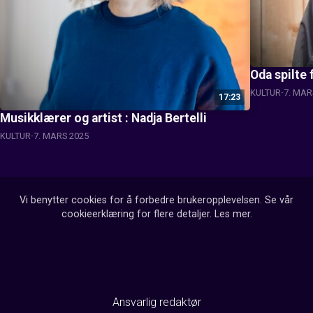
Oda spilte f
KULTUR
7. MAR
17:23
Musikklærer og artist : Nadja Bertelli
KULTUR
7. MARS 2025
Vi benytter cookies for å forbedre brukeropplevelsen. Se vår
cookieerklæring for flere detaljer.
Les mer
.
Ansvarlig redaktør