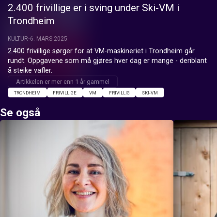
2.400 frivillige er i sving under Ski-VM i
Trondheim
KULTUR
6. MARS 2025
2.400 frivillige sørger for at VM-maskineriet i Trondheim går 
rundt. Oppgavene som må gjøres hver dag er mange - deriblant 
å steike vafler.
Artikkelen er mer enn 1 år gammel
TRONDHEIM
FRIVILLIGE
VM
FRIVILLIG
SKI-VM
Se også