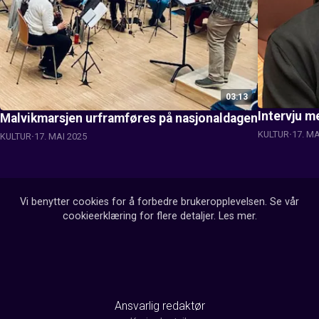
03:13
Intervju 
Malvikmarsjen urframføres på nasjonaldagen
KULTUR
17. MA
KULTUR
17. MAI 2025
Vi benytter cookies for å forbedre brukeropplevelsen. Se vår
cookieerklæring for flere detaljer.
Les mer
.
Ansvarlig redaktør