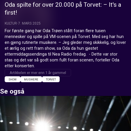
Oda spilte for over 20.000 på Torvet: – It's a
first!
KULTUR
7. MARS 2025
For første gang har Oda Trøen stått foran flere tusen 
mennesker og spille på VM-scenen på Torvet. Med seg har hun 
en gjeng rutinerte musikere. – Jeg gleder meg skikkelig, og lover 
et ærlig og rett fram show, sa Oda da hun gjestet 
ettermiddagssendinga til Nea Radio fredag.  - Dette var stor 
stas og det var så godt som fullt foran scenen, forteller Oda 
etter konserten.
Artikkelen er mer enn 1 år gammel
SHOW
MUSIKERE
TORVET
Se også