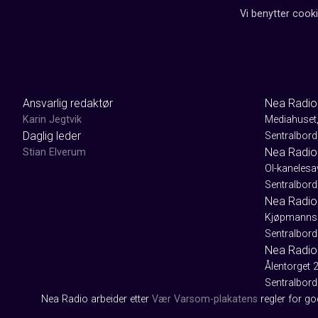
Vi benytter cooki
Ansvarlig redaktør
Nea Radio
Karin Jegtvik
Mediahuset
Daglig leder
Sentralbord
Nea Radio
Stian Elverum
Ol-kaneles
Sentralbord
Nea Radio 
Kjøpmanns
Sentralbord
Nea Radio
Ålentorget 
Sentralbord
Nea Radio arbeider etter
Vær Varsom-plakatens
regler for g