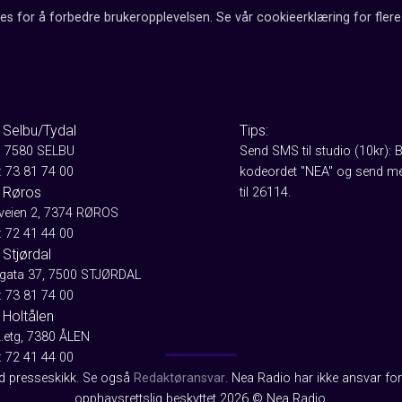
es for å forbedre brukeropplevelsen. Se vår cookieerklæring for flere 
 Selbu/Tydal
Tips:
, 7580 SELBU
Send SMS til studio (10kr): 
: 73 81 74 00
kodeordet "NEA" og send me
 Røros
til 26114.
aveien 2, 7374 RØROS
: 72 41 44 00
Stjørdal
gata 37, 7500 STJØRDAL
: 73 81 74 00
 Holtålen
2.etg, 7380 ÅLEN
: 72 41 44 00
od presseskikk. Se også
Redaktøransvar
. Nea Radio har ikke ansvar for 
opphavsrettslig beskyttet 2026 © Nea Radio.