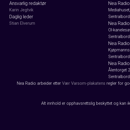
Ansvarlig redaktør
Nea Radio
Karin Jegtvik
Mediahuset
Daglig leder
Sentralbord
Nea Radio
Stian Elverum
Ol-kaneles
Sentralbord
Nea Radio 
Kjøpmanns
Sentralbord
Nea Radio
Ålentorget 
Sentralbord
Nea Radio arbeider etter
Vær Varsom-plakatens
regler for g
Alt innhold er opphavsrettslig beskyttet og kan ik