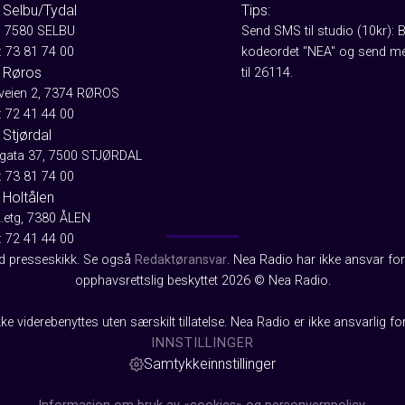
 Selbu/Tydal
Tips:
, 7580 SELBU
Send SMS til studio (10kr): 
: 73 81 74 00
kodeordet "NEA" og send me
 Røros
til 26114.
aveien 2, 7374 RØROS
: 72 41 44 00
Stjørdal
gata 37, 7500 STJØRDAL
: 73 81 74 00
 Holtålen
2.etg, 7380 ÅLEN
: 72 41 44 00
od presseskikk. Se også
Redaktøransvar
. Nea Radio har ikke ansvar for 
opphavsrettslig beskyttet 2026 © Nea Radio.
ke viderebenyttes uten særskilt tillatelse. Nea Radio er ikke ansvarlig fo
INNSTILLINGER
Samtykkeinnstillinger