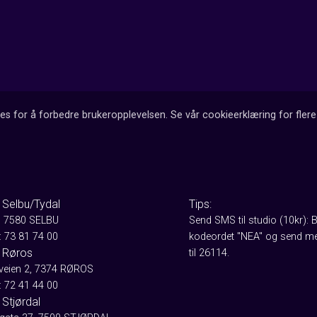
es for å forbedre brukeropplevelsen. Se vår cookieerklæring for flere 
 Selbu/Tydal
Tips:
, 7580 SELBU
Send SMS til studio (10kr): 
: 73 81 74 00
kodeordet "NEA" og send me
 Røros
til 26114.
aveien 2, 7374 RØROS
: 72 41 44 00
Stjørdal