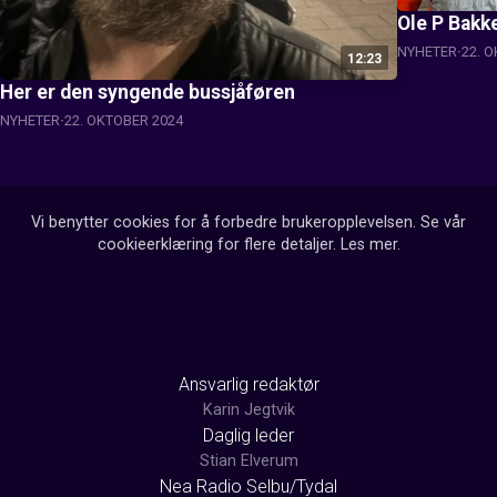
Ole P Bakk
NYHETER
22. 
12:23
Her er den syngende bussjåføren
NYHETER
22. OKTOBER 2024
Vi benytter cookies for å forbedre brukeropplevelsen. Se vår
cookieerklæring for flere detaljer.
Les mer
.
Ansvarlig redaktør
Karin Jegtvik
Daglig leder
Stian Elverum
Nea Radio Selbu/Tydal