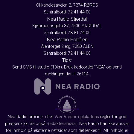
Ol-kanelesaveien 2, 7374 RØROS
Sentralbord: 72 41 44 00
Nea Radio Stjørdal
Kjøpmannsgata 37, 7500 STJØRDAL
Sentralbord: 73 81 74 00
Nea Radio Holtålen
Ålentorget 2.etg, 7380 ÅLEN
Sentralbord: 72 41 44 00
Tips:
Send SMS til studio (10kr): Bruk kodeordet "NEA" og send
meldingen din til 26114.
Nea Radio arbeider etter
Vær Varsom-plakatens
regler for god
presseskikk. Se også
Redaktøransvar
. Nea Radio har ikke ansvar
for innhold på eksterne nettsider som det lenkes til. Alt innhold er