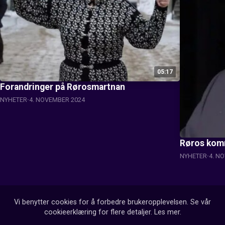
05:17
Forandringer på Rørosmartnan
NYHETER
4. NOVEMBER 2024
Røros komm
NYHETER
4. N
Vi benytter cookies for å forbedre brukeropplevelsen. Se vår
cookieerklæring for flere detaljer.
Les mer
.