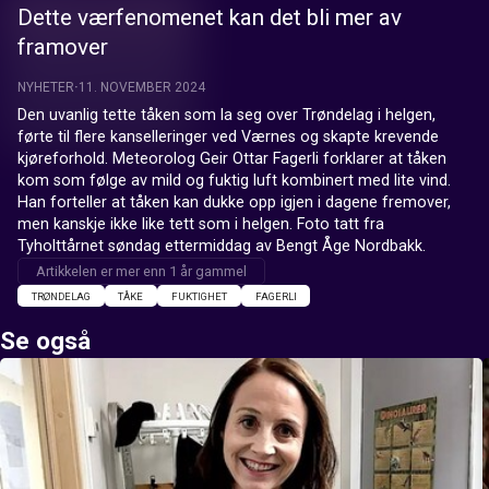
Dette værfenomenet kan det bli mer av
framover
NYHETER
11. NOVEMBER 2024
Den uvanlig tette tåken som la seg over Trøndelag i helgen, 
førte til flere kanselleringer ved Værnes og skapte krevende 
kjøreforhold. Meteorolog Geir Ottar Fagerli forklarer at tåken 
kom som følge av mild og fuktig luft kombinert med lite vind. 
Han forteller at tåken kan dukke opp igjen i dagene fremover, 
men kanskje ikke like tett som i helgen. Foto tatt fra 
Tyholttårnet søndag ettermiddag av Bengt Åge Nordbakk.
Artikkelen er mer enn 1 år gammel
TRØNDELAG
TÅKE
FUKTIGHET
FAGERLI
Se også