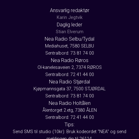
Ansvarlig redaktør
Karin Jegtvik
Daglig leder
Stian Elverum
Nea Radio Selbu/Tydal
Mediahuset, 7580 SELBU
Sentralbord: 73 81 74 00
Nea Radio Røros
Ol-kanelesaveien 2, 7374 RØROS
Sentralbord: 72 41 44 00
Nea Radio Stjørdal
Kjøpmannsgata 37, 7500 STJØRDAL
Sentralbord: 73 81 74 00
Nea Radio Holtålen
Ålentorget 2.etg, 7380 ÅLEN
Sentralbord: 72 41 44 00
Tips:
Send SMS til studio (10kr): Bruk kodeordet "NEA" og send
meldingen din til 26114.