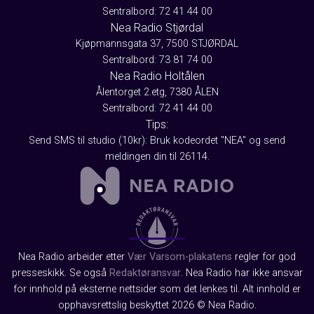
Sentralbord: 72 41 44 00
Nea Radio Stjørdal
Kjøpmannsgata 37, 7500 STJØRDAL
Sentralbord: 73 81 74 00
Nea Radio Holtålen
Ålentorget 2.etg, 7380 ÅLEN
Sentralbord: 72 41 44 00
Tips:
Send SMS til studio (10kr): Bruk kodeordet "NEA" og send
meldingen din til 26114.
Nea Radio arbeider etter
Vær Varsom-plakatens
regler for god
presseskikk. Se også
Redaktøransvar
. Nea Radio har ikke ansvar
for innhold på eksterne nettsider som det lenkes til. Alt innhold er
opphavsrettslig beskyttet 2026 © Nea Radio.