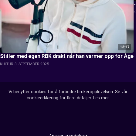
-
K
13:17
Stiller med egen RBK drakt når han varmer opp for Åge
KULTUR
3. SEPTEMBER 2025
Vi benytter cookies for å forbedre brukeropplevelsen. Se vår
cookieerklæring for flere detaljer.
Les mer
.