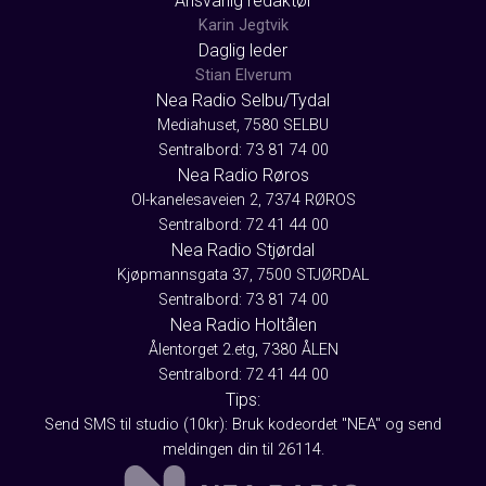
Ansvarlig redaktør
Karin Jegtvik
Daglig leder
Stian Elverum
Nea Radio Selbu/Tydal
Mediahuset, 7580 SELBU
Sentralbord: 73 81 74 00
Nea Radio Røros
Ol-kanelesaveien 2, 7374 RØROS
Sentralbord: 72 41 44 00
Nea Radio Stjørdal
Kjøpmannsgata 37, 7500 STJØRDAL
Sentralbord: 73 81 74 00
Nea Radio Holtålen
Ålentorget 2.etg, 7380 ÅLEN
Sentralbord: 72 41 44 00
Tips:
Send SMS til studio (10kr): Bruk kodeordet "NEA" og send
meldingen din til 26114.