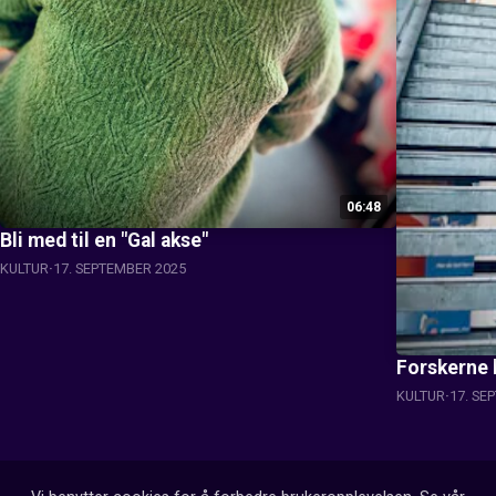
06:48
Bli med til en "Gal akse"
KULTUR
17. SEPTEMBER 2025
Forskerne 
KULTUR
17. SE