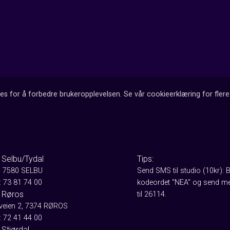
es for å forbedre brukeropplevelsen. Se vår cookieerklæring for flere 
 Selbu/Tydal
Tips:
, 7580 SELBU
Send SMS til studio (10kr): 
: 73 81 74 00
kodeordet "NEA" og send me
 Røros
til 26114.
aveien 2, 7374 RØROS
: 72 41 44 00
Stjørdal