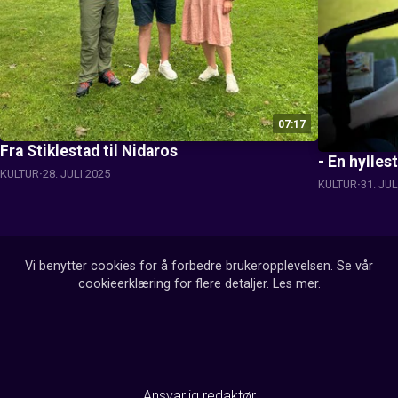
07:17
Fra Stiklestad til Nidaros
- En hylles
KULTUR
28. JULI 2025
KULTUR
31. JUL
Vi benytter cookies for å forbedre brukeropplevelsen. Se vår
cookieerklæring for flere detaljer.
Les mer
.
Ansvarlig redaktør