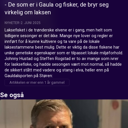
- De som er i Gaula og fisker, de bryr seg
virkelig om laksen
NYHETER
2. JUNI 2025
Laksefisket i de trønderske elvene er i gang, men helt som 
tidligere sesonger er det ikke. Mange nye lover og regler er 
innført for å kunne kultivere og ta vare på de lokale 
laksestammene best mulig. Dette er viktig da disse fiskene har 
unike genetiske egenskaper som er tilpasset lokale miljøforhold. 
Johnny Hustad og Steffen Rogstad er to av mange som ivrer 
for lasksefiske, og hadde sesongen vært mot normal, så hadde 
de sikkert stått med vadere og stang i elva, heller enn på 
Gauldalsporten på Støren:
Artikkelen er mer enn 1 år gammel
Se også