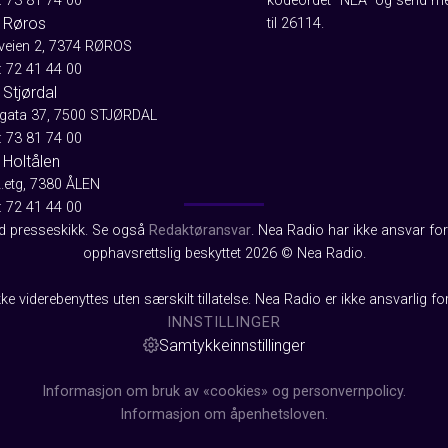
: 73 81 74 00
kodeordet "NEA" og send me
 Røros
til 26114.
aveien 2, 7374 RØROS
: 72 41 44 00
Stjørdal
gata 37, 7500 STJØRDAL
: 73 81 74 00
 Holtålen
2.etg, 7380 ÅLEN
: 72 41 44 00
od presseskikk. Se også
Redaktøransvar
. Nea Radio har ikke ansvar for 
opphavsrettslig beskyttet 2026 © Nea Radio.
ke viderebenyttes uten særskilt tillatelse. Nea Radio er ikke ansvarlig fo
INNSTILLINGER
Samtykkeinnstillinger
Informasjon om bruk av «cookies» og personvernpolicy.
Informasjon om åpenhetsloven.