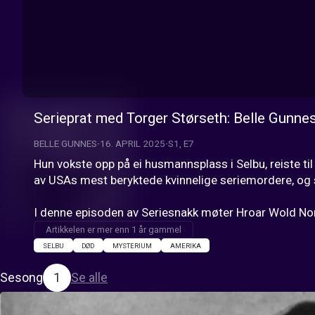
Serieprat med Torger Størseth: Belle Gunne
BELLE GUNNES
16. APRIL 2025
S1, E7
Hun vokste opp på ei husmannsplass i Selbu, reiste ti
av USAs mest beryktede kvinnelige seriemordere, og sp
I denne episoden av Seriesnakk møter Hroar Wold Nor
Artikkelen er mer enn 1 år gammel
SELBU
DØD
MYSTERIUM
AMERIKA
Sesong
1
Se alle