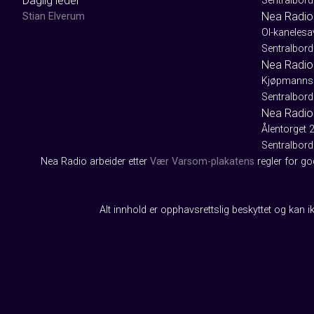
Daglig leder
Sentralbord
Nea Radio
Stian Elverum
Ol-kaneles
Sentralbord
Nea Radio 
Kjøpmanns
Sentralbord
Nea Radio
Ålentorget 
Sentralbord
Nea Radio arbeider etter
Vær Varsom-plakatens
regler for g
Alt innhold er opphavsrettslig beskyttet og kan ik