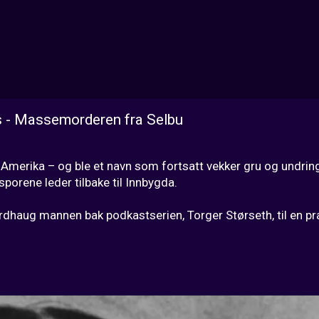
s - Massemorderen fra Selbu
l Amerika – og ble et navn som fortsatt vekker gru og undring
orene leder tilbake til Innbygda.

dhaug mannen bak podkastserien, Torger Størseth, til en pr