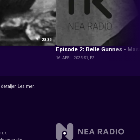
28:35
Episode 2: Belle Gunnes - Ma
16. APRIL 2025
S1, E2
detaljer.
Les mer
.
Bruk