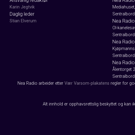
Ansvarlig redaktør
Nea Radio
Karin Jegtvik
Mediahuset
Daglig leder
Sentralbord
Nea Radio
Stian Elverum
Ol-kaneles
Sentralbord
Nea Radio 
Kjøpmanns
Sentralbord
Nea Radio
Ålentorget 
Sentralbord
Nea Radio arbeider etter
Vær Varsom-plakatens
regler for g
Alt innhold er opphavsrettslig beskyttet og kan ik