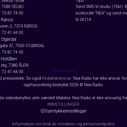
 Selbu/Tydal
Tips:
, 7580 SELBU
Send SMS til studio (10kr): 
: 73 81 74 00
kodeordet "NEA" og send me
 Røros
til 26114.
aveien 2, 7374 RØROS
: 72 41 44 00
Stjørdal
gata 37, 7500 STJØRDAL
: 73 81 74 00
 Holtålen
2.etg, 7380 ÅLEN
: 72 41 44 00
od presseskikk. Se også
Redaktøransvar
. Nea Radio har ikke ansvar for 
opphavsrettslig beskyttet 2026 © Nea Radio.
ke viderebenyttes uten særskilt tillatelse. Nea Radio er ikke ansvarlig fo
INNSTILLINGER
Samtykkeinnstillinger
Informasjon om bruk av «cookies» og personvernpolicy.