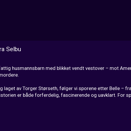
ra Selbu
fattig husmannsbarn med blikket vendt vestover – mot Amerika
mordere.

laget av Torger Størseth, følger vi sporene etter Belle – fr
istorien er både forferdelig, fascinerende og uavklart. For s