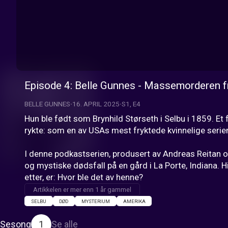
Episode 4: Belle Gunnes - Massemorderen f
BELLE GUNNES
16. APRIL 2025
S1, E4
Hun ble født som Brynhild Størseth i Selbu i 1859. Et 
rykte: som en av USAs mest fryktede kvinnelige serie
I denne podkastserien, produsert av Andreas Reitan og 
og mystiske dødsfall på en gård i La Porte, Indiana. H
etter, er: Hvor ble det av henne?
Artikkelen er mer enn 1 år gammel
SELBU
DØD
MYSTERIUM
AMERIKA
Sesong
1
Se alle