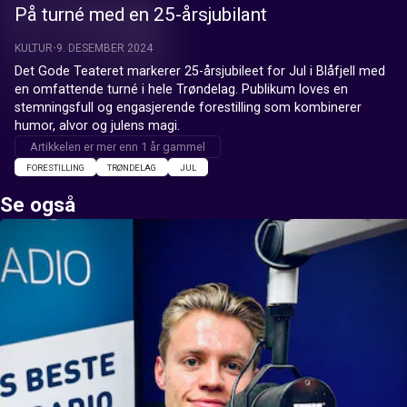
På turné med en 25-årsjubilant
KULTUR
9. DESEMBER 2024
Det Gode Teateret markerer 25-årsjubileet for Jul i Blåfjell med 
en omfattende turné i hele Trøndelag. Publikum loves en 
stemningsfull og engasjerende forestilling som kombinerer 
humor, alvor og julens magi.
Artikkelen er mer enn 1 år gammel
FORESTILLING
TRØNDELAG
JUL
Se også