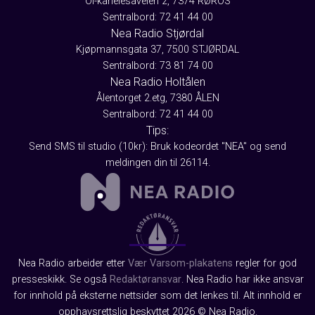
Ol-kanelesaveien 2, 7374 RØROS
Sentralbord: 72 41 44 00
Nea Radio Stjørdal
Kjøpmannsgata 37, 7500 STJØRDAL
Sentralbord: 73 81 74 00
Nea Radio Holtålen
Ålentorget 2.etg, 7380 ÅLEN
Sentralbord: 72 41 44 00
Tips:
Send SMS til studio (10kr): Bruk kodeordet "NEA" og send
meldingen din til 26114.
Nea Radio arbeider etter
Vær Varsom-plakatens
regler for god
presseskikk. Se også
Redaktøransvar
. Nea Radio har ikke ansvar
for innhold på eksterne nettsider som det lenkes til. Alt innhold er
opphavsrettslig beskyttet 2026 © Nea Radio.