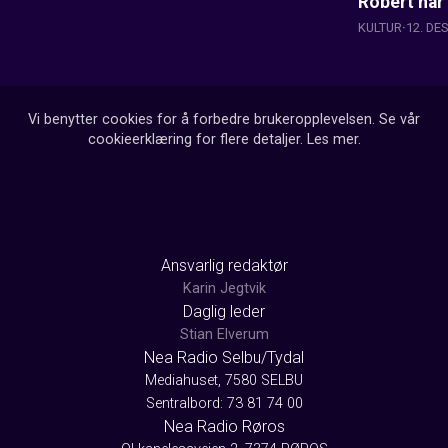
Robert har 
KULTUR
12. DE
Vi benytter cookies for å forbedre brukeropplevelsen. Se vår
cookieerklæring for flere detaljer.
Les mer
.
Ansvarlig redaktør
Karin Jegtvik
Daglig leder
Stian Elverum
Nea Radio Selbu/Tydal
Mediahuset, 7580 SELBU
Sentralbord: 73 81 74 00
Nea Radio Røros