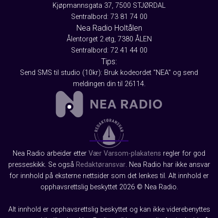
Kjøpmannsgata 37, 7500 STJØRDAL
Sentralbord: 73 81 74 00
Nea Radio Holtålen
Ålentorget 2.etg, 7380 ÅLEN
Sentralbord: 72 41 44 00
Tips:
Send SMS til studio (10kr): Bruk kodeordet "NEA" og send
meldingen din til 26114.
Nea Radio arbeider etter
Vær Varsom-plakatens
regler for god
presseskikk. Se også
Redaktøransvar
. Nea Radio har ikke ansvar
for innhold på eksterne nettsider som det lenkes til. Alt innhold er
opphavsrettslig beskyttet 2026 © Nea Radio.
Alt innhold er opphavsrettslig beskyttet og kan ikke viderebenyttes