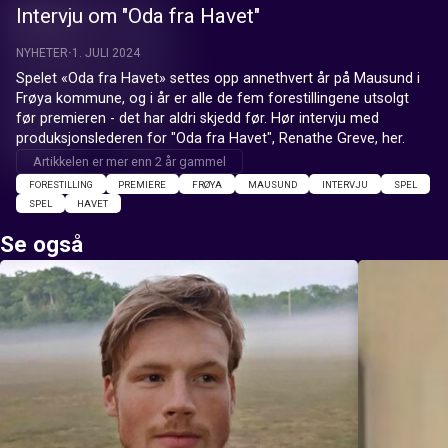
Intervju om "Oda fra Havet"
NYHETER
1. JULI 2024
Spelet «Oda fra Havet» settes opp annethvert år på Mausund i 
Frøya kommune, og i år er alle de fem forestillingene utsolgt 
før premieren - det har aldri skjedd før. Hør intervju med 
produksjonslederen for "Oda fra Havet", Renathe Greve, her.
Artikkelen er mer enn 2 år gammel
FORESTILLING
PREMIERE
FRØYA
MAUSUND
INTERVJU
SPEL
SPEL
HAVET
Se også