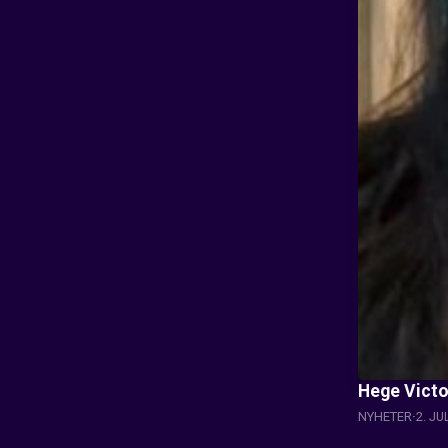
Hege Victor
NYHETER
2. JU