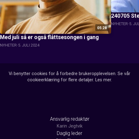
240705 Ste
NYHETER
5. JU
05:28
Med juli så er også flåttsesongen i gang
NYHETER
5. JULI 2024
Vi benytter cookies for å forbedre brukeropplevelsen. Se vår
cookieerklæring for flere detaljer.
Les mer
.
Ansvarlig redaktør
Karin Jegtvik
Daglig leder