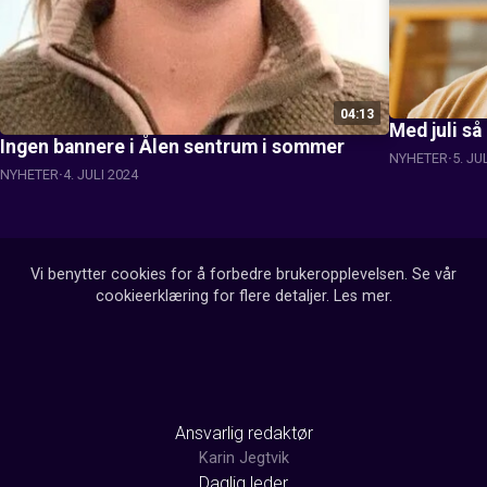
04:13
Med juli så
Ingen bannere i Ålen sentrum i sommer
NYHETER
5. JU
NYHETER
4. JULI 2024
Vi benytter cookies for å forbedre brukeropplevelsen. Se vår
cookieerklæring for flere detaljer.
Les mer
.
Ansvarlig redaktør
Karin Jegtvik
Daglig leder