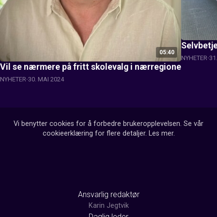
Selvbetje
05:40
NYHETER
31
Vil se nærmere på fritt skolevalg i nærregione
NYHETER
30. MAI 2024
Vi benytter cookies for å forbedre brukeropplevelsen. Se vår
cookieerklæring for flere detaljer.
Les mer
.
Ansvarlig redaktør
Karin Jegtvik
Daglig leder