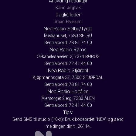
Ansvarlig redaktør
Karin Jegtvik
Daglig leder
Stian Elverum
Nea Radio Selbu/Tydal
Mediahuset, 7580 SELBU
Sentralbord: 73 81 74 00
Nea Radio Røros
Ol-kanelesaveien 2, 7374 RØROS
Sentralbord: 72 41 44 00
Nea Radio Stjørdal
Kjøpmannsgata 37, 7500 STJØRDAL
Sentralbord: 73 81 74 00
Nea Radio Holtålen
Ålentorget 2.etg, 7380 ÅLEN
Sentralbord: 72 41 44 00
Tips:
Send SMS til studio (10kr): Bruk kodeordet "NEA" og send
meldingen din til 26114.