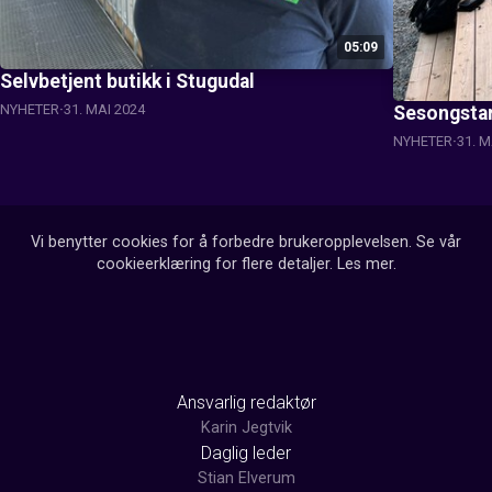
05:09
Selvbetjent butikk i Stugudal
NYHETER
31. MAI 2024
Sesongstart
NYHETER
31. M
Vi benytter cookies for å forbedre brukeropplevelsen. Se vår
cookieerklæring for flere detaljer.
Les mer
.
Ansvarlig redaktør
Karin Jegtvik
Daglig leder
Stian Elverum