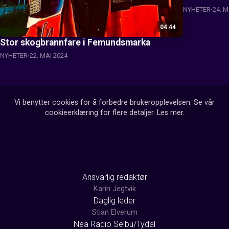
NYHETER
24. M
04:44
Stor skogbrannfare i Femundsmarka
NYHETER
22. MAI 2024
Vi benytter cookies for å forbedre brukeropplevelsen. Se vår
cookieerklæring for flere detaljer.
Les mer
.
Ansvarlig redaktør
Karin Jegtvik
Daglig leder
Stian Elverum
Nea Radio Selbu/Tydal