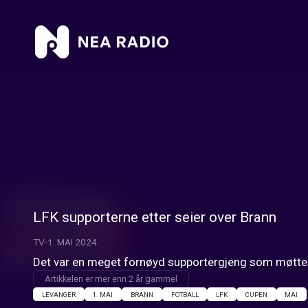
LFK supporterne etter seier over Brann
TV
1. MAI 2024
Det var en meget fornøyd supportergjeng som møttes 
Artikkelen er mer enn 2 år gammel
LEVANGER
1. MAI
BRANN
FOTBALL
LFK
CUPEN
MAI