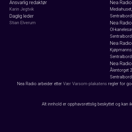
Ansvarlig redaktør
Nea Radio
Karin Jegtvik
Mediahuset
Daglig leder
Sentralbord
Nea Radio
Stian Elverum
Ol-kaneles
Sentralbord
Nea Radio 
Kjøpmanns
Sentralbord
Nea Radio
Ålentorget 
Sentralbord
Nea Radio arbeider etter
Vær Varsom-plakatens
regler for g
Alt innhold er opphavsrettslig beskyttet og kan ik