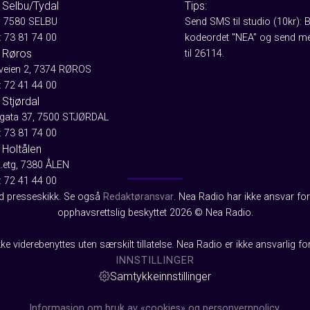
 Selbu/Tydal
Tips:
, 7580 SELBU
Send SMS til studio (10kr): 
: 73 81 74 00
kodeordet "NEA" og send me
 Røros
til 26114.
aveien 2, 7374 RØROS
: 72 41 44 00
Stjørdal
gata 37, 7500 STJØRDAL
: 73 81 74 00
 Holtålen
2.etg, 7380 ÅLEN
: 72 41 44 00
od presseskikk. Se også
Redaktøransvar
. Nea Radio har ikke ansvar for 
opphavsrettslig beskyttet 2026 © Nea Radio.
ke viderebenyttes uten særskilt tillatelse. Nea Radio er ikke ansvarlig fo
INNSTILLINGER
Samtykkeinnstillinger
Informasjon om bruk av «cookies» og personvernpolicy.