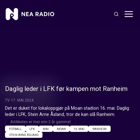
Daglig leder i LFK før kampen mot Ranheim
TV
17. MAI 2024
Det er duket for lokaloppgjør på Moan stadion 16. mai. Daglig 
leder i LFK, Stein Arne Åsland, tror de kan slå Ranheim.
Artikkelen er mer enn 2 år gammel
FOTBALL
LFK
MAI
MOAN
16. MAI
RANHEIM
STEIN ARNE ÅSLAND