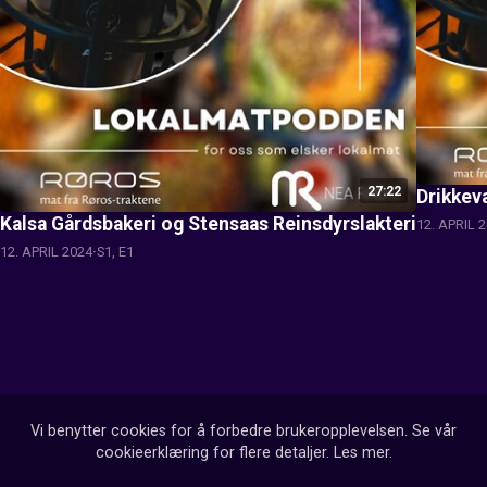
27:22
Drikkev
Kalsa Gårdsbakeri og Stensaas Reinsdyrslakteri
12. APRIL 
12. APRIL 2024
S1, E1
Vi benytter cookies for å forbedre brukeropplevelsen. Se vår
cookieerklæring for flere detaljer.
Les mer
.