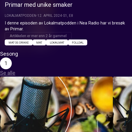
Primar med unike smaker
LOKALMATPODDEN
12. APRIL 2024
S1, E8
I denne episoden av Lokalmatpodden i Nea Radio har vi bresøk 
av Primar.
Artikkelen er mer enn 2 år gammel
MAT OG DRIKKE
MAT
LOKALMAT
FOLLDAL
Sesong
1
Se alle