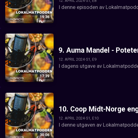
12. APRIL 2024
S1, E8
I denne episoden av Lokalmatpodde
19:36
9.
Auma Mandel - Poteten 
12. APRIL 2024
S1, E9
I dagens utgave av Lokalmatpodde
17:39
10.
Coop Midt-Norge enga
12. APRIL 2024
S1, E10
I denne utgaven av Lokalmatpodden
30:06