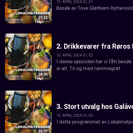
12. APRIL 2024
S1, E1
Besøk av Tove Gløtheim Ryttervold
27:22
2.
Drikkevarer fra Røros
12. APRIL 2024
S1, E2
I denne episoden har vi fått besøk
si alt. Til og med rømmegrøt.
28:30
3.
Stort utvalg hos Galå
12. APRIL 2024
S1, E3
I dette programmet av Lokalmatpod
32:37