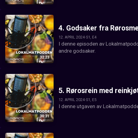
4.
Godsaker fra Rørosme
12. APRIL 2024
S1, E4
I denne episoden av Lokalmatpodde
andre godsaker.
32:23
5.
Rørosrein med reinkjø
12. APRIL 2024
S1, E5
I denne utgaven av Lokalmatpodden
30:31