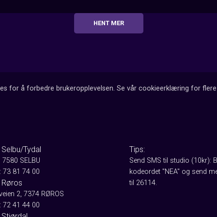
HENT MER
es for å forbedre brukeropplevelsen. Se vår cookieerklæring for flere 
 Selbu/Tydal
Tips:
, 7580 SELBU
Send SMS til studio (10kr): 
: 73 81 74 00
kodeordet "NEA" og send me
 Røros
til 26114.
aveien 2, 7374 RØROS
: 72 41 44 00
Stjørdal