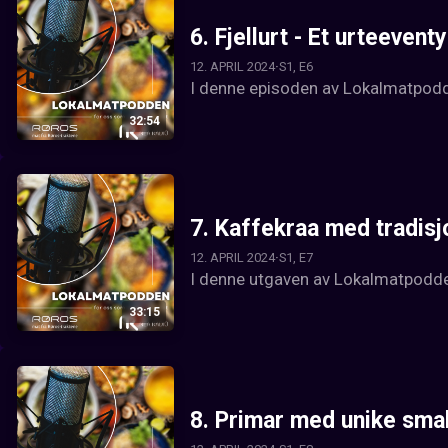
6.
Fjellurt - Et urteeventy
12. APRIL 2024
S1, E6
I denne episoden av Lokalmatpodden
32:54
7.
Kaffekraa med tradisj
12. APRIL 2024
S1, E7
I denne utgaven av Lokalmatpodden
33:15
8.
Primar med unike sma