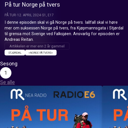
På tur Norge på tvers
PÅ TUR
12. APRIL 2024
S1, E17
I denne episoden skal vi gå Norge på tvers. Iallfall skal vi høre 
mer om suksessen Norge på tvers, fra Kjøpmannsgata i Stjørdal 
til grensa mot Sverige ved Falksjøen. Ansvarlig for episoden er 
Andreas Reitan.
Artikkelen er mer enn 2 år gammel
STJØRDAL
«NORGE PÅ TVERS»
Sesong
1
Se alle