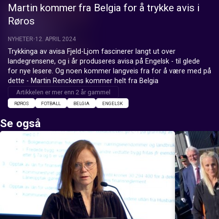
Martin kommer fra Belgia for å trykke avis i
Røros
NYHETER
12. APRIL 2024
Trykkinga av avisa Fjeld-Ljom fascinerer langt ut over 
landegrensene, og i år produseres avisa på Engelsk - til glede 
for nye lesere. Og noen kommer langveis fra for å være med på 
dette - Martin Renckens kommer helt fra Belgia
Artikkelen er mer enn 2 år gammel
RØROS
FOTBALL
BELGIA
ENGELSK
Se også