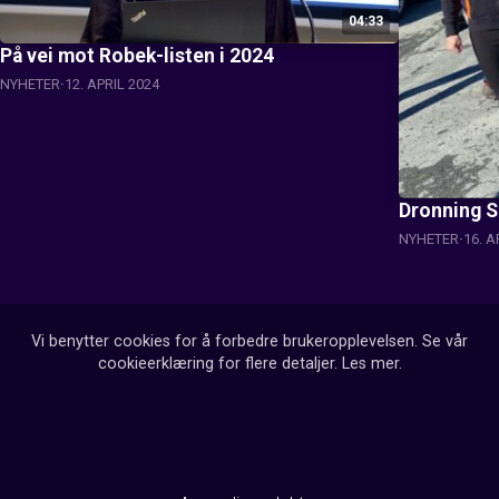
04:33
På vei mot Robek-listen i 2024
NYHETER
12. APRIL 2024
Dronning S
NYHETER
16. A
Vi benytter cookies for å forbedre brukeropplevelsen. Se vår
cookieerklæring for flere detaljer.
Les mer
.