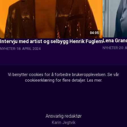
04:05
Lena Grand
Intervju med artist og selbygg Henrik Fuglem
NYHETER
20. 
NYHETER
18. APRIL 2024
Vi benytter cookies for å forbedre brukeropplevelsen. Se vår
cookieerklæring for flere detaljer.
Les mer
.
Ansvarlig redaktør
Karin Jegtvik