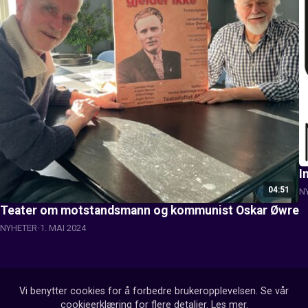
I
04:51
N
Teater om motstandsmann og kommunist Oskar Øwre
NYHETER
1. MAI 2024
Vi benytter cookies for å forbedre brukeropplevelsen. Se vår
cookieerklæring for flere detaljer.
Les mer
.