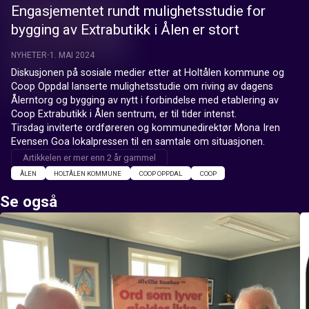
Engasjementet rundt mulighetsstudie for
bygging av Extrabutikk i Ålen er stort
NYHETER
1. MAI 2024
Diskusjonen på sosiale medier etter at Holtålen kommune og 
Coop Oppdal lanserte mulighetsstudie om riving av dagens 
Ålerntorg og bygging av nytt i forbindelse med etablering av 
Coop Extrabutikk i Ålen sentrum, er til tider intenst.

Tirsdag inviterte ordføreren og kommunedirektør Mona Iren 
Evensen Goa lokalpressen til en samtale om situasjonen.
Artikkelen er mer enn 2 år gammel
ÅLEN
HOLTÅLEN KOMMUNE
COOP OPPDAL
COOP
Se også