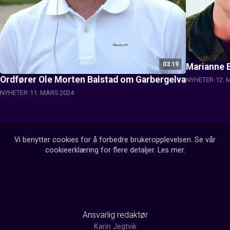
03:19
Marianne E
Ordfører Ole Morten Balstad om Garbergelva
NYHETER
12. 
NYHETER
11. MARS 2024
Vi benytter cookies for å forbedre brukeropplevelsen. Se vår
cookieerklæring for flere detaljer.
Les mer
.
Ansvarlig redaktør
Karin Jegtvik