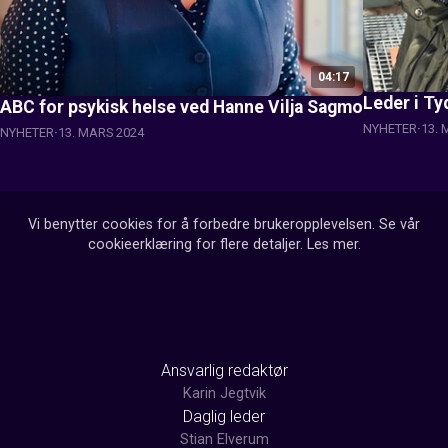
04:17
Leder i Ty
ABC for psykisk helse ved Hanne Vilja Sagmo
NYHETER
13. 
NYHETER
13. MARS 2024
Vi benytter cookies for å forbedre brukeropplevelsen. Se vår
cookieerklæring for flere detaljer.
Les mer
.
Ansvarlig redaktør
Karin Jegtvik
Daglig leder
Stian Elverum