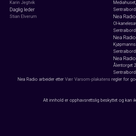
Karin Jegtvik
Mediahuset
Daglig leder
Sentralbord
Nea Radio
Stian Elverum
Ol-kaneles
Sentralbord
Nea Radio 
Kjøpmanns
Sentralbord
Nea Radio
Ålentorget 
Sentralbord
Nea Radio arbeider etter
Vær Varsom-plakatens
regler for g
Alt innhold er opphavsrettslig beskyttet og kan ik