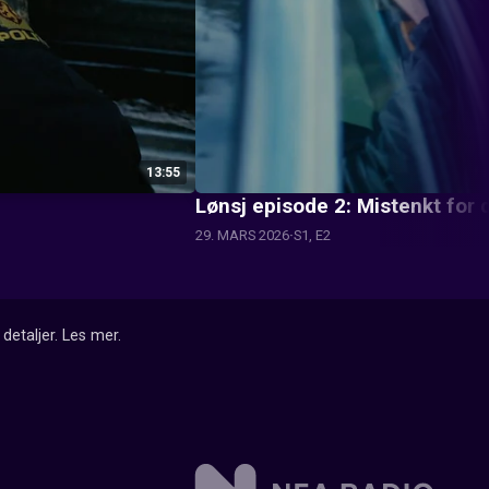
13:55
Lønsj episode 2: Mistenkt for 
29. MARS 2026
S1, E2
detaljer.
Les mer
.