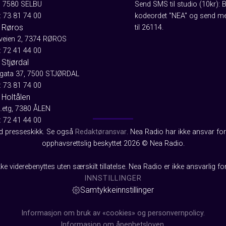
, 7580 SELBU
Send SMS til studio (10kr): 
: 73 81 74 00
kodeordet "NEA" og send me
 Røros
til 26114.
aveien 2, 7374 RØROS
: 72 41 44 00
Stjørdal
gata 37, 7500 STJØRDAL
: 73 81 74 00
 Holtålen
2.etg, 7380 ÅLEN
: 72 41 44 00
od presseskikk. Se også
Redaktøransvar
. Nea Radio har ikke ansvar for 
opphavsrettslig beskyttet 2026 © Nea Radio.
ke viderebenyttes uten særskilt tillatelse. Nea Radio er ikke ansvarlig fo
INNSTILLINGER
Samtykkeinnstillinger
Informasjon om bruk av «cookies» og personvernpolicy.
Informasjon om åpenhetsloven.