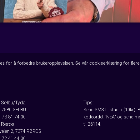
es for å forbedre brukeropplevelsen. Se vår cookieerklæring for flere 
 Selbu/Tydal
Tips:
, 7580 SELBU
Send SMS til studio (10kr): 
: 73 81 74 00
kodeordet "NEA" og send me
 Røros
til 26114.
aveien 2, 7374 RØROS
: 72 41 44 00