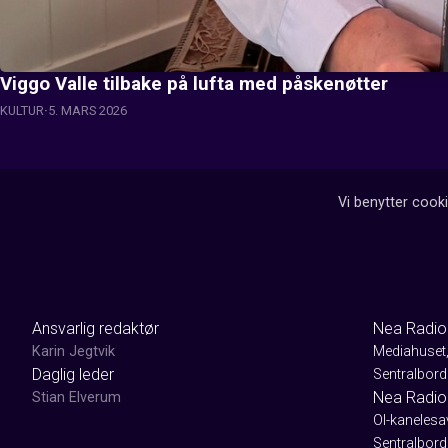
Viggo Valle tilbake på lufta med påskenøtter
KULTUR
5. MARS 2026
Vi benytter cooki
Ansvarlig redaktør
Nea Radio
Karin Jegtvik
Mediahuset
Daglig leder
Sentralbord
Nea Radio
Stian Elverum
Ol-kaneles
Sentralbord