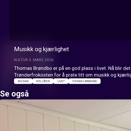
Musikk og kjærlighet
KULTUR
3. MARS 2026
Thomas Brøndbo er på en god plass i livet. Nå blir det
Trønderfrokosten for å prate litt om musikk og kjærli
MUSIKK
NYE LÅTER
LIVET
THOMAS BRØNDBO
Se også