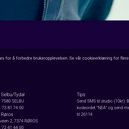
es for å forbedre brukeropplevelsen. Se vår cookieerklæring for flere 
 Selbu/Tydal
Tips:
, 7580 SELBU
Send SMS til studio (10kr): 
: 73 81 74 00
kodeordet "NEA" og send me
 Røros
til 26114.
aveien 2, 7374 RØROS
: 72 41 44 00