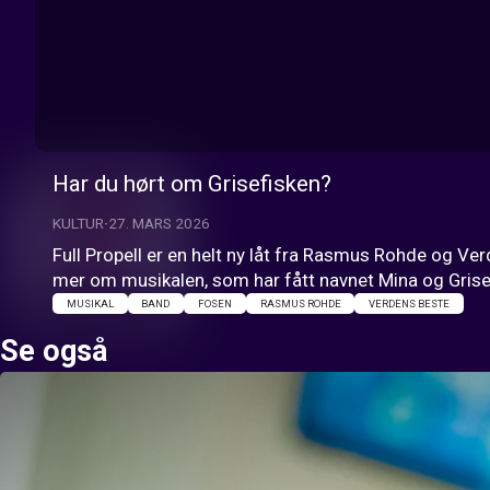
Har du hørt om Grisefisken?
KULTUR
27. MARS 2026
Full Propell er en helt ny låt fra Rasmus Rohde og Ve
mer om musikalen, som har fått navnet Mina og Grise
MUSIKAL
BAND
FOSEN
RASMUS ROHDE
VERDENS BESTE
Se også