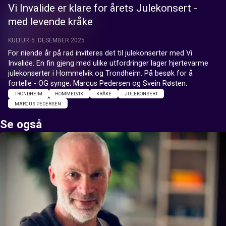
Vi Invalide er klare for årets Julekonsert -
med levende kråke
KULTUR
5. DESEMBER 2025
For niende år på rad inviteres det til julekonserter med Vi 
Invalide. En fin gjeng med ulike utfordringer lager hjertevarme 
julekonserter i Hommelvik og Trondheim. På besøk for å 
fortelle - OG synge; Marcus Pedersen og Svein Røsten.
TRONDHEIM
HOMMELVIK
KRÅKE
JULEKONSERT
MARCUS PEDERSEN
Se også